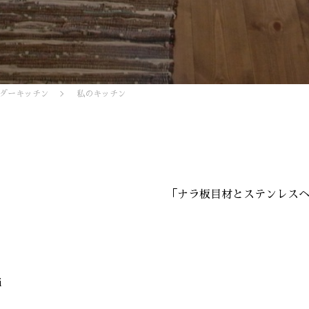
ダーキッチン
私のキッチン
「ナラ板目材とステンレス
i