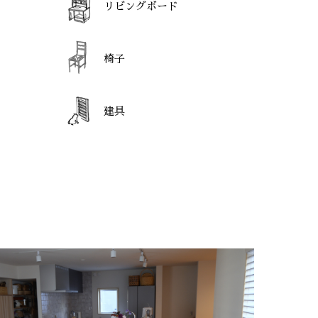
リビングボード
椅子
建具