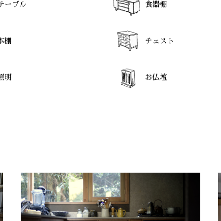
テーブル
食器棚
本棚
チェスト
照明
お仏壇