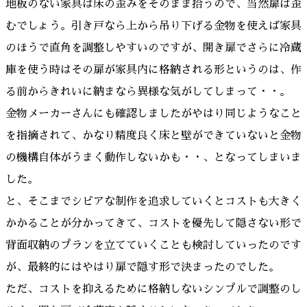
地板のない家具は床の歪みをそのまま拾うので、当然扉は歪
むでしょう。引き戸なら上から吊り下げる金物を使えば家具
のほうで直角を調整しやすいのですが、開き扉でさらに冷蔵
庫を使う時はその扉が家具内に格納される形というのは、作
る前からきれいに納まなら異様な気がしてしまって・・。
金物メーカーさんにも確認しましたがやはり同じようなこと
を指摘されて、かなり精度良く床と壁ができていないと金物
の機構自体がうまく動作しないかも・・、となってしまいま
した。
と、そこまでシビアな制作を追求していくとコストも大きく
かかることが分かってきて、コストを優先して隠さない形で
背面収納のプランを立てていくことも検討していったのです
が、最終的にはやはり扉で隠す形で決まったのでした。
ただ、コストを抑えるために格納しないシンプルで調整のし