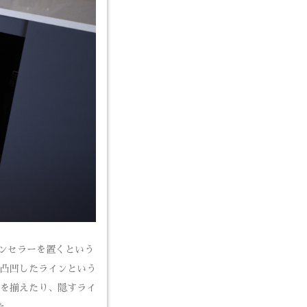
インセラーを置くという
凸凹したラインという
を揃えたり、隠すライ
た。