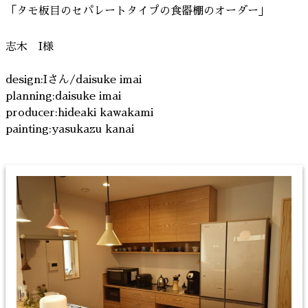
「タモ板目のセパレートタイプの食器棚のオーダー」
志木 I様
design:Iさん/daisuke imai
planning:daisuke imai
producer:hideaki kawakami
painting:yasukazu kanai