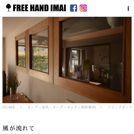
HOME
オーダー家具・オーダーキッチン制作事例
リビングボード
風が流れて