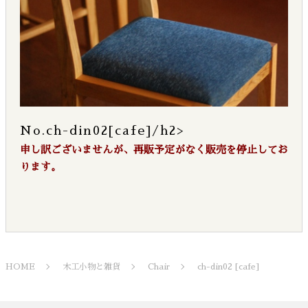
No.ch-din02[cafe]/h2>
申し訳ございませんが、再販予定がなく販売を停止してお
ります。
HOME
木工小物と雑貨
Chair
ch-din02 [cafe]