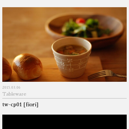
2015.03.06
Tableware
tw-cp01 [fiori]