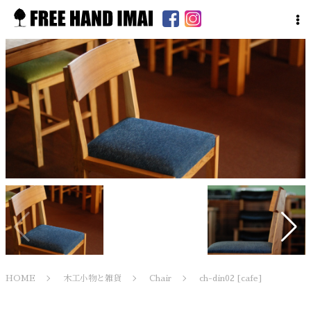
HOME
木工小物と雑貨
Chair
ch-din02 [cafe]