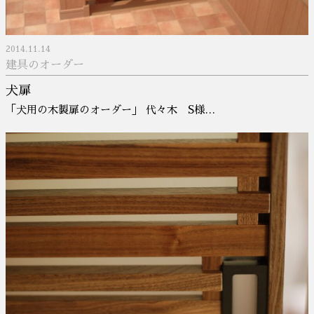
2014.11.14
建具のオーダー
犬扉
「犬用の木製扉のオーダー」 代々木 S様…