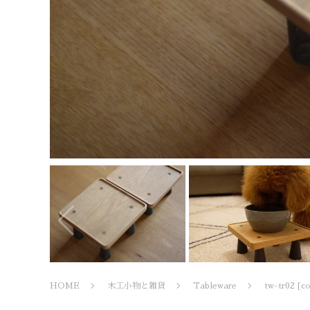
HOME
木工小物と雑貨
Tableware
tw-tr02 [c