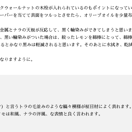
クウォールナットの木栓が入れられているのもポイントになって
ーパーを当てて表面をツルっとさせたら、オリーブオイルを少量
金属とナラの天板が反応して、黒く輪染みができてしまうと思い
、黒い輪染みがついた場合は、絞ったレモンを綿棒にとって、綿
するとかなり黒みは軽減されると思います。そのあとに水拭き、乾
なりますように。
フ）と言うトラの毛並みのような縞々模様が柾目材によく表れます
タモは和風、ナラの洋風、な表情と良く言われます。