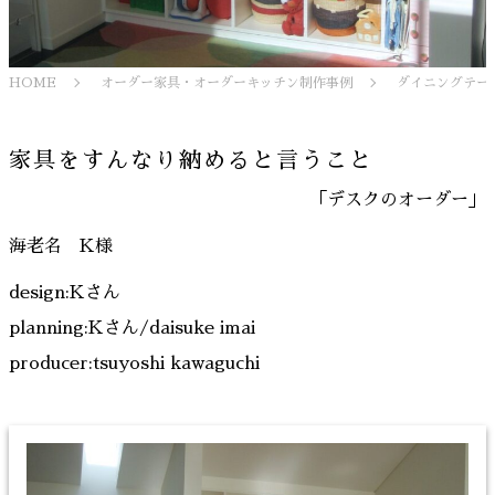
HOME
オーダー家具・オーダーキッチン制作事例
ダイニングテー
家具をすんなり納めると言うこと
「デスクのオーダー」
海老名 K様
design:Kさん
planning:Kさん/daisuke imai
producer:tsuyoshi kawaguchi