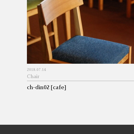
2018.07.14
Chair
ch-din02 [cafe]