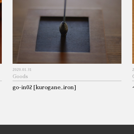
2020.01.31
Goods
go-in02 [kurogane_iron]