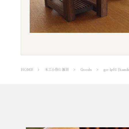
HOME
木工小物と雑貨
Goods
go-lp01 [kami