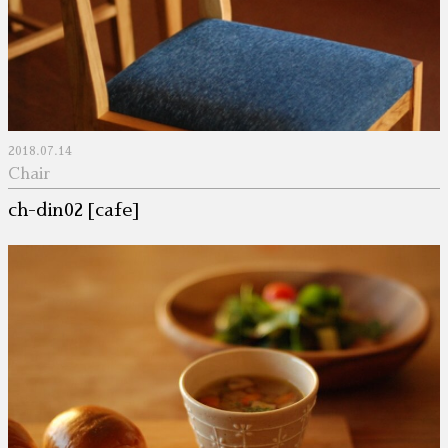
2018.07.14
Chair
ch-din02 [cafe]