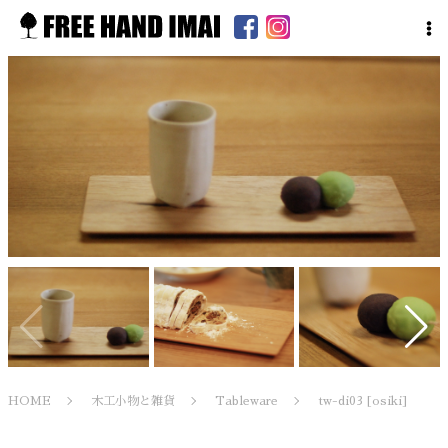
HOME
木工小物と雑貨
Tableware
tw-di03 [osiki]