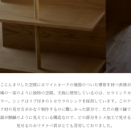
こじんまりした空間にホワイトオークの強弱のついた導管を持つ表情が
場の一室のように独特の空間。天板に使用しているのは、セラミンクカ
ラー。シンクはリブ付きのトヨウラのシンクを採用しています。このケ
ク材の見せ方がかなり制作するのに難しかった部分で、ただの廻り縁で
面が額縁のように見えている構造なので、どの部分をトメ加工で見せる
見せるのかワタナベ君がとても苦労しておりました。