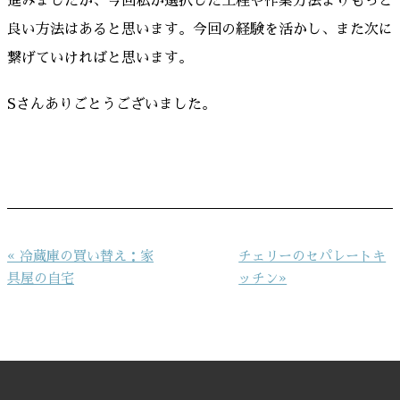
進みましたが、今回私が選択した工程や作業方法よりもっと
良い方法はあると思います。今回の経験を活かし、また次に
繋げていければと思います。
Sさんありごとうございました。
投
« 冷蔵庫の買い替え：家
チェリーのセパレートキ
稿
具屋の自宅
ッチン»
ナ
ビ
ゲ
ー
シ