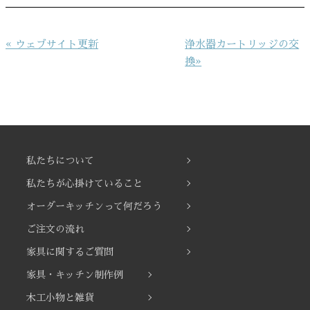
投
« ウェブサイト更新
浄水器カートリッジの交
稿
換»
ナ
ビ
ゲ
ー
シ
私たちについて
ョ
ン
私たちが心掛けていること
オーダーキッチンって何だろう
ご注文の流れ
家具に関するご質問
家具・キッチン制作例
木工小物と雑貨