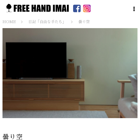
HOME
日記「自由な手たち」
曇り空
曇り空