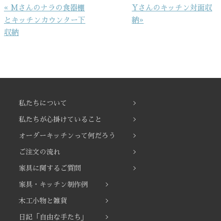
投
« Mさんのナラの食器棚
Yさんのキッチン対面収
稿
とキッチンカウンター下
納»
ナ
収納
ビ
ゲ
ー
シ
ョ
私たちについて
ン
私たちが心掛けていること
オーダーキッチンって何だろう
ご注文の流れ
家具に関するご質問
家具・キッチン制作例
木工小物と雑貨
日記「自由な手たち」