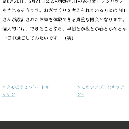
※6月20日、6月21日にこの木漏れ日の家のオープンハウス
をされるそうです。お家づくりを考えられている方には内田
さんが設計されたお家を体験できる貴重な機会となります。
個人的には、できることなら、早朝とか夜とか春とか冬とか
一日中過ごしてみたいです。（笑）
投
« タモ柾のセパレートキ
タモのシンプルなキッチ
稿
ッチン
ン»
ナ
ビ
ゲ
ー