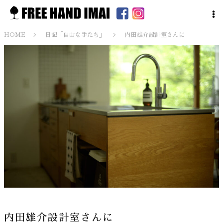
HOME
日記「自由な手たち」
内田雄介設計室さんに
内田雄介設計室さんに