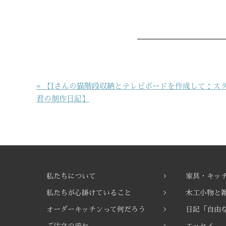
投
« 【Iさんの猫階段収納とテレビボードを作成して：ス
稿
君の制作日記】
ナ
ビ
ゲ
ー
シ
ョ
私たちについて
家具・キッ
ン
私たちが心掛けていること
木工小物と
オーダーキッチンって何だろう
日記「自由
ご注文の流れ
エッセイ