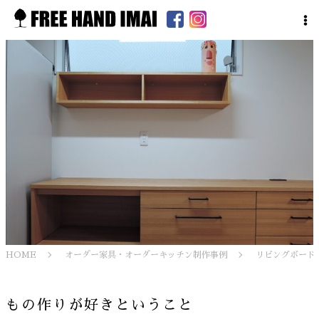
HOME
オーダー家具・オーダーキッチン制作事例
リビングボード
もの作りが好きということ