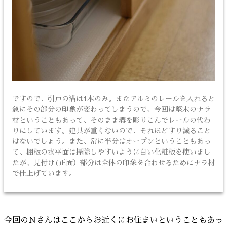
ですので、引戸の溝は1本のみ。またアルミのレールを入れると
急にその部分の印象が変わってしまうので、今回は堅木のナラ
材ということもあって、そのまま溝を彫りこんでレールの代わ
りにしています。建具が重くないので、それほどすり減ること
はないでしょう。また、常に半分はオープンということもあっ
て、棚板の水平面は掃除しやすいように白い化粧板を使いまし
たが、見付け(正面）部分は全体の印象を合わせるためにナラ材
で仕上げています。
今回のNさんはここからお近くにお住まいということもあっ