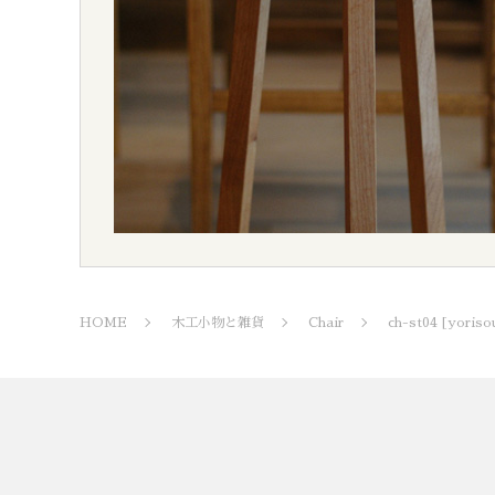
HOME
木工小物と雑貨
Chair
ch-st04 [yoriso