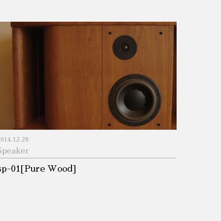
2014.12.28
Speaker
sp-01[Pure Wood]