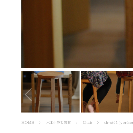
HOME
木工小物と雑貨
Chair
ch-st04 [yoriso