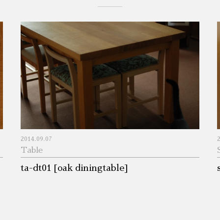
2014.09.07
Table
ta-dt01 [oak diningtable]