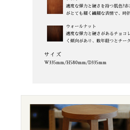
適度な弾力と硬さを持つ肌色?
がとても細く繊細な表情で、時
ウォールナット
適度な弾力と硬さがあるチョコ
く傾向があり、数年経つとチー
サイズ
W335mm/H580mm/D335mm