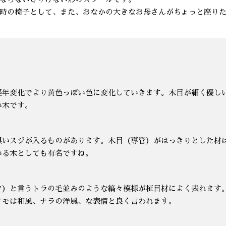
時の椅子として、また、おなかの大きなお母さんがちょっと座り
経年変化でより黄色っぽい色に変化していきます。木目が細く優し
い木です。
黒いスジが入るものがあります。木目（導管）がはっきりとした材
いる木としても有名ですね。
フ）と言うトラの毛並みのような縞々模様が柾目材によく表れます
タモは和風、ナラの洋風、な表情と良く言われます。