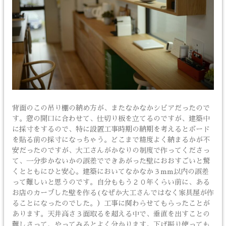
背面のこの吊り棚の納め方が、またなかなかシビアだったので
す。窓の開口に合わせて、仕切り板を立てるのですが、建築中
に採寸をするので、特に設置工事時期の納期を考えるとボード
を貼る前の採寸になっちゃう。どこまで精度よく納まるかが不
安だったのですが、大工さんがかなりの制度で作ってくださっ
て、一分歩かないかの誤差でできあがった壁におおすごいと驚
くとともにひと安心。建築においてなかなか３mm以内の誤差
って難しいと思うのです。自分ももう２０年くらい前に、ある
お店のカーブした壁を作る(なぜか大工さんではなく家具屋が作
ることになったのでした。）工事に関わらせてもらったことが
あります。天井高さ３面取るを超える中で、垂直を出すことの
難しさって、やってみるとよく分かります。下げ振り使っても