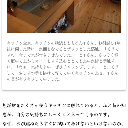
キッチン全景。キッチンの塗装ももちろんTさん。お引越し1年
後に伺った時に、表面をなでるとザラッとした感触。「そうで
すね、今まで気が付きませんでした。」とTさん。さっそく軽
く磨いて上からオイルをすり込むととても良い表情と手触り
に。「わぁ、気持ちよい、ぜひチャレンジします。」と。そう
して、少しずつ手を掛けて育てていくキッチンの良さ。Tさん
の目がキラキラしていました。
無垢材をたくさん使うキッチンに触れていると、ふと昔の知
恵が、自分の気持ちにしっくりと入ってくるのです。
なぜ、水が跳ねたらすぐに拭いてあげないといけないのか、