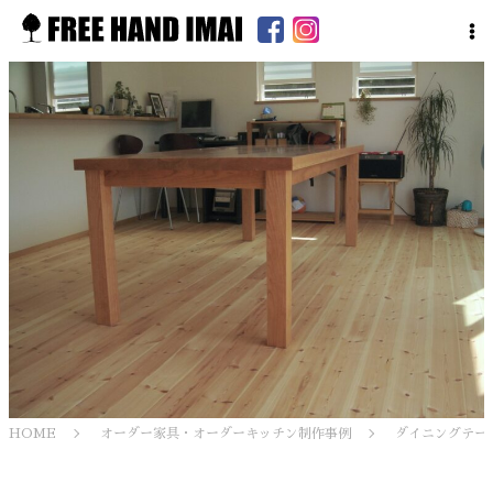
HOME
オーダー家具・オーダーキッチン制作事例
ダイニングテー