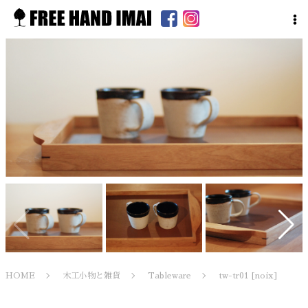
HOME
木工小物と雑貨
Tableware
tw-tr01 [noix]