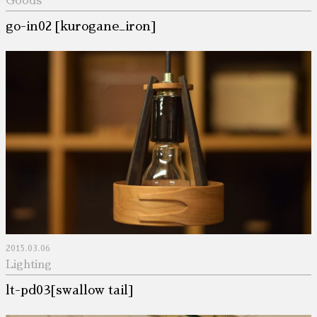
Goods
go-in02 [kurogane_iron]
2015.03.06
Lighting
lt-pd03[swallow tail]