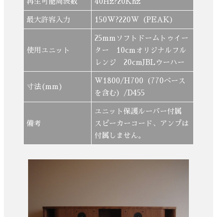
再生可能周波数
40Hz?20Khz
最大許容入力
150W?220W（PEAK）
25mmソフトドームトゥイー
使用ユニット
ター 10cmオリジナルフル
レンジ 20cmJBLウーハー
W1800/H700（770ベース
寸法(mm)
を含む）/D455
ユニット保護ルーバー付属
備考
スピーカーコード、アンプは
付属しません。