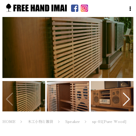
HOME
木工小物と雑貨
Speaker
sp-01[Pure Wood]