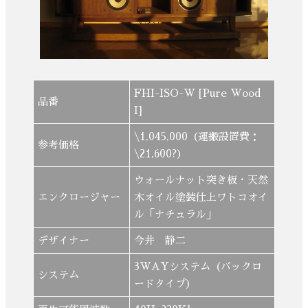
FHI-ISO-W [Pure Wood
品番
I]
\1,045,000（運搬設置費：
参考価格
\21,600?）
ウォールナット突き板・天然
エンクロージャー
木オイル塗装仕上ワトコオイ
ル「ナチュラル」
デザイナー
今井 静二
3WAYシステム（バックロ
システム
ードタイプ）