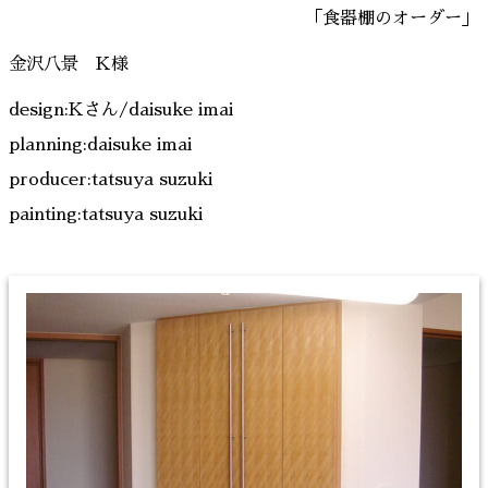
「食器棚のオーダー」
金沢八景 K様
design:Kさん/daisuke imai
planning:daisuke imai
producer:tatsuya suzuki
painting:tatsuya suzuki