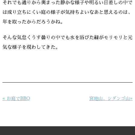
それでも通りから奥まった静かな様子や明るい日差しの中で
は成り立ちにくい庭の様子が気持ちよいなあと思えるのは、
年を取ったからだろうかね。
そんな気怠くうす曇りの中でも水を浴びた緑がモリモリと元
気な様子を現わしてきた。
投
« お庭でBBQ
宮地山、シダンゴ山»
稿
ナ
ビ
ゲ