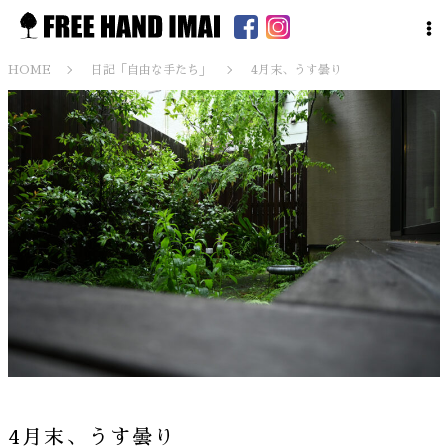
HOME
日記「自由な手たち」
4月末、うす曇り
4月末、うす曇り