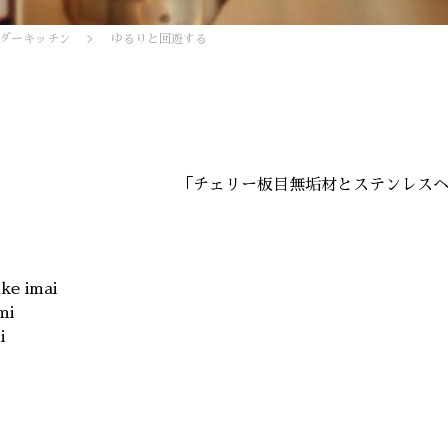
ダーキッチン
ゆるりと回遊する
「チェリー板目無垢材とステンレス
uke imai
mi
i