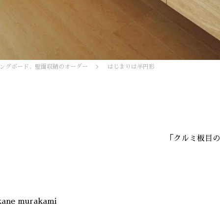
ングボード、壁面収納のオーダー
はじまりは半円形
「クルミ板目
kane murakami