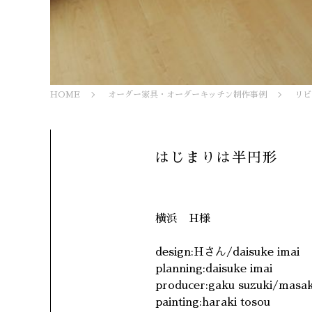
HOME
オーダー家具・オーダーキッチン制作事例
リビ
はじまりは半円形
横浜 H様
design:Hさん/daisuke imai
planning:daisuke imai
producer:gaku suzuki/masa
painting:haraki tosou