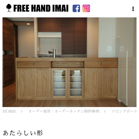
HOME
オーダー家具・オーダーキッチン制作事例
リビングボード
あたらしい形