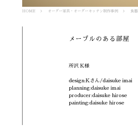
HOME
オーダー家具・オーダーキッチン制作事例
食器
メープルのある部屋
所沢 K様
design:Kさん/daisuke imai
planning:daisuke imai
producer:daisuke hirose
painting:daisuke hirose