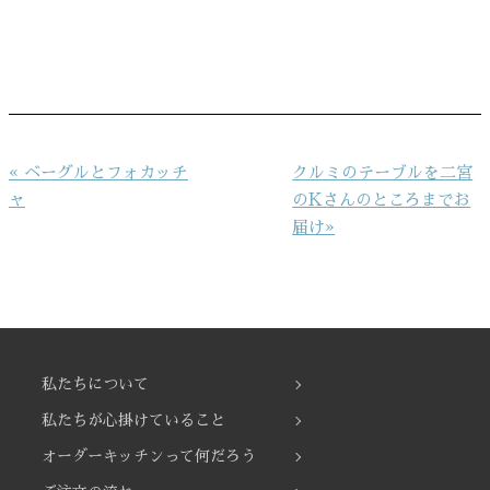
投
« ベーグルとフォカッチ
クルミのテーブルを二宮
稿
ャ
のKさんのところまでお
ナ
届け»
ビ
ゲ
ー
シ
ョ
私たちについて
ン
私たちが心掛けていること
オーダーキッチンって何だろう